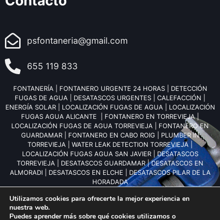
Contacto
psfontaneria@gmail.com
655 119 833
FONTANERÍA
|
FONTANERO URGENTE 24 HORAS
|
DETECCIÓN
FUGAS DE AGUA
|
DESATASCOS URGENTES
|
CALEFACCIÓN
|
ENERGÍA SOLAR
|
LOCALIZACIÓN FUGAS DE AGUA
|
LOCALIZACIÓN
FUGAS AGUA ALICANTE
|
FONTANERO EN TORREVIEJA
|
LOCALIZACIÓN FUGAS DE AGUA TORREVIEJA
|
FONTANERO EN
GUARDAMAR
|
FONTANERO EN CABO ROIG
|
PLUMBER IN
TORREVIEJA
|
WATER LEAK DETECTION TORREVIEJA
|
LOCALIZACIÓN FUGAS AGUA SAN JAVIER
|
DESATASCOS
TORREVIEJA
|
DESATASCOS GUARDAMAR
|
DESATASCOS EN
ALMORADI
|
DESATASCOS EN ELCHE
|
DESATASCOS PILAR DE LA
HORADADA
Utilizamos cookies para ofrecerte la mejor experiencia en
nuestra web.
Puedes aprender más sobre qué cookies utilizamos o