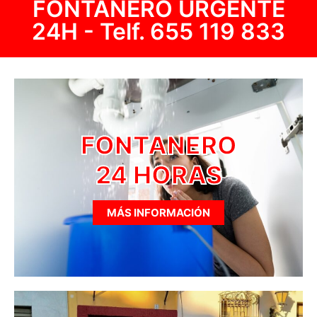
FONTANERO URGENTE
24H - Telf.
655 119 833
FONTANERO
24 HORAS
MÁS INFORMACIÓN