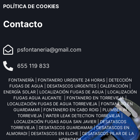
POLÍTICA DE COOKIES
Contacto
psfontaneria@gmail.com
655 119 833
FONTANERÍA
|
FONTANERO URGENTE 24 HORAS
|
DETECCIÓN
FUGAS DE AGUA
|
DESATASCOS URGENTES
|
CALEFACCIÓN
|
ENERGÍA SOLAR
|
LOCALIZACIÓN FUGAS DE AGUA
|
LOCALIZACIÓN
FUGAS AGUA ALICANTE
|
FONTANERO EN TORREVIEJA
|
LOCALIZACIÓN FUGAS DE AGUA TORREVIEJA
|
FONTANERO EN
GUARDAMAR
|
FONTANERO EN CABO ROIG
|
PLUMBER IN
TORREVIEJA
|
WATER LEAK DETECTION TORREVIEJA
|
LOCALIZACIÓN FUGAS AGUA SAN JAVIER
|
DESATASCOS
TORREVIEJA
|
DESATASCOS GUARDAMAR
|
DESATASCOS EN
ALMORADI
|
DESATASCOS EN ELCHE
|
DESATASCOS PILAR DE LA
HORADADA