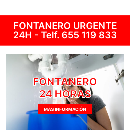
FONTANERO URGENTE
24H - Telf.
655 119 833
FONTANERO
24 HORAS
MÁS INFORMACIÓN