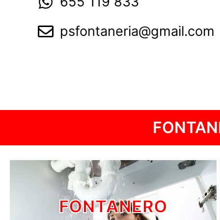
655 119 833
psfontaneria@gmail.com
FONTANE
FONTANERO